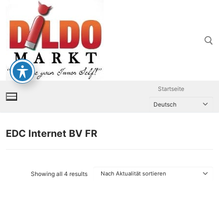
Zum
Inhalt
springen
Suchen nach:
Startseite
EDC Internet BV FR
Showing all 4 results
Nach
Aktualität
sortiert