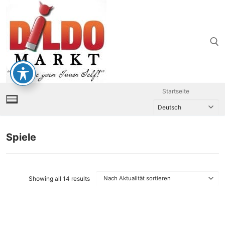
Zum
Inhalt
springen
Suchen nach:
Startseite
Spiele
Showing all 14 results
Nach
Aktualität
sortiert