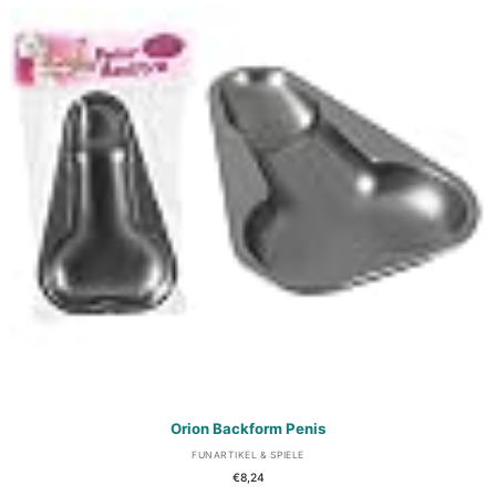
Orion Backform Penis
FUNARTIKEL & SPIELE
€
8,24