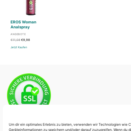
EROS Woman
Analspray
ANGEBOTE
Ursprünglicher
Aktueller
€
11,08
€
9,98
Preis
Preis
war:
ist:
Jetzt Kaufen
€11,08
€9,98.
Um dir ein optimales Erlebnis zu bieten, verwenden wir Technologien wie 
Geräteinformationen zu speichern und/oder darauf zuzugreifen. Wenn du d