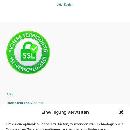
Jetzt Kaufen
AGB
Datenschutzerklärung
Widerrufsrecht
Einwilligung verwalten
Disclaimer
Um dir ein optimales Erlebnis zu bieten, verwenden wir Technologien wie
Impressum
Cookies, um Geräteinformationen zu speichern und/oder darauf