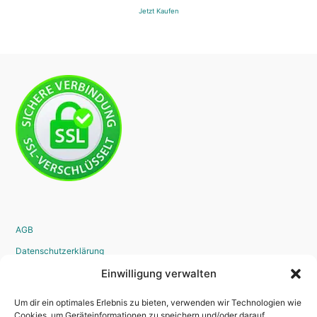
Jetzt Kaufen
AGB
Datenschutzerklärung
Widerrufsrecht
Einwilligung verwalten
Disclaimer
Um dir ein optimales Erlebnis zu bieten, verwenden wir Technologien wie
Impressum
Cookies, um Geräteinformationen zu speichern und/oder darauf