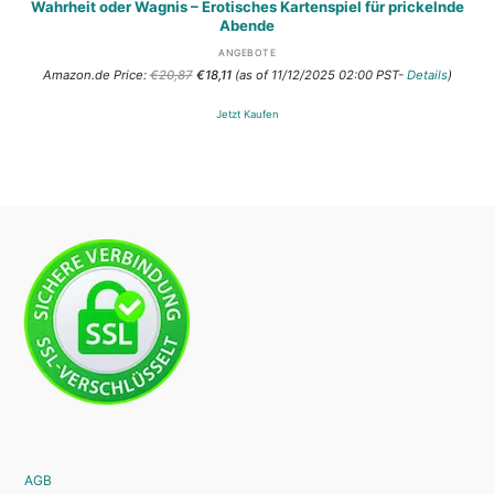
Wahrheit oder Wagnis – Erotisches Kartenspiel für prickelnde
Abende
ANGEBOTE
Ursprünglicher
Aktueller
Amazon.de Price:
€
20,87
€
18,11
(as of 11/12/2025 02:00 PST-
Details
)
Preis
Preis
war:
ist:
Jetzt Kaufen
€20,87
€18,11.
AGB