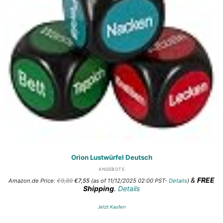
Orion Lustwürfel Deutsch
ANGEBOTE
Ursprünglicher
Aktueller
&
FREE
Amazon.de Price:
€
9,89
€
7,55
(as of 11/12/2025 02:00 PST-
Details
)
Preis
Preis
Shipping
.
Details
war:
ist:
€9,89
€7,55.
Jetzt Kaufen