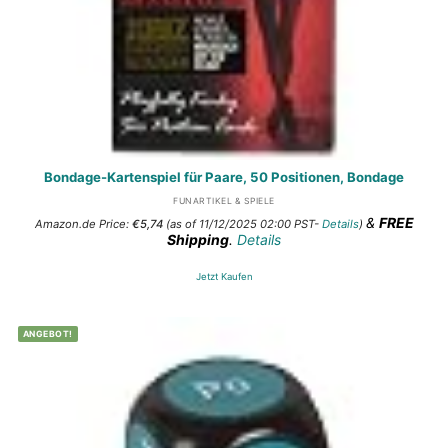
Bondage-Kartenspiel für Paare, 50 Positionen, Bondage
FUNARTIKEL & SPIELE
&
FREE
Amazon.de Price:
€
5,74
(as of 11/12/2025 02:00 PST-
Details
)
Shipping
.
Details
Jetzt Kaufen
ANGEBOT!