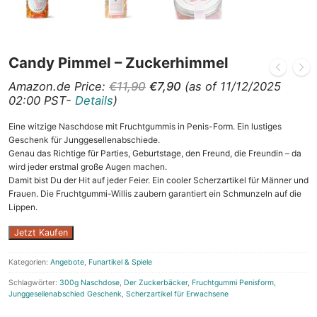
Candy Pimmel – Zuckerhimmel
Ursprünglicher
Aktueller
Amazon.de Price:
€
11,90
€
7,90
(as of 11/12/2025
Preis
Preis
02:00 PST-
Details
)
war:
ist:
Eine witzige Naschdose mit Fruchtgummis in Penis-Form. Ein lustiges
€11,90
€7,90.
Geschenk für Junggesellenabschiede.
Genau das Richtige für Parties, Geburtstage, den Freund, die Freundin – da
wird jeder erstmal große Augen machen.
Damit bist Du der Hit auf jeder Feier. Ein cooler Scherzartikel für Männer und
Frauen. Die Fruchtgummi-Willis zaubern garantiert ein Schmunzeln auf die
Lippen.
Jetzt Kaufen
Kategorien:
Angebote
,
Funartikel & Spiele
Schlagwörter:
300g Naschdose
,
Der Zuckerbäcker
,
Fruchtgummi Penisform
,
Junggesellenabschied Geschenk
,
Scherzartikel für Erwachsene