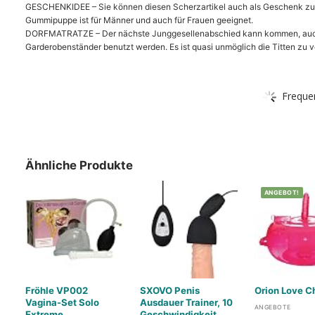
GESCHENKIDEE – Sie können diesen Scherzartikel auch als Geschenk zum
Gummipuppe ist für Männer und auch für Frauen geeignet.
DORFMATRATZE – Der nächste Junggesellenabschied kann kommen, auch im 
Garderobenständer benutzt werden. Es ist quasi unmöglich die Titten zu v
Freque
Ähnliche Produkte
ANGEBOT!
Fröhle VP002
SXOVO Penis
Orion Love C
Vagina-Set Solo
Ausdauer Trainer, 10
ANGEBOTE
Extreme
Geschwindigkeit