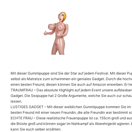
Mit dieser Gummipuppe sind Sie der Star auf jedem Festival. Mit dieser 
selbst als Matratze zum schwimmen ein geniales Gadget. Durch die hochwer
einen besten Freund, diesen können Sie auch auf Amazon erwerben. Er heiß
TRAUMFRAU – Das absolute Highlight auf jedem Event unsere aufblasbaren 
Gadget. Die Sexpuppe hat 2 Große Argumente, welche Sie auch zur schau st
lassen.
LUSTIGES GADGET – Mit dieser weiblichen Gummipuppe kommen Sie im Urla
besten Freund mit einer neuen Freundin, die alte Freundin war bestimmt s
ECHTE FRAU – Diese realistische Frauenpuppe ist ca. 155cm groß und aus 
die Brüste groß und können sogar im Nahkampf als Abwehrgerät agieren. 
kann Sie euch selber erzählen.