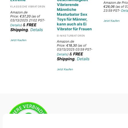
Amazon.de Pric
Vibrierende
Aktuelle
€
26,06
(as of 0
KLASSISCHE VIBRATOREN
Männliche
Preis
23:59 PST-
Deta
Amazon.de
Masturbator Sex
ist:
Price:
€
37,20
(as of
€26,06.
Toys für Männer,
03/13/2025 21:02 PST-
Jetzt Kaufen
kann auch als Ei
&
FREE
Details
)
Vibrator für Frauen
Shipping
.
Details
EI-MASTURBATOREN
Jetzt Kaufen
Amazon.de
Price:
€
18,30
(as of
03/13/2025 03:59 PST-
&
FREE
Details
)
Shipping
.
Details
Jetzt Kaufen