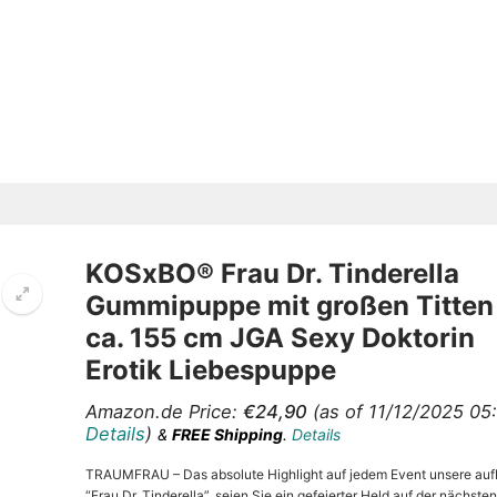
KOSxBO® Frau Dr. Tinderella
Gummipuppe mit großen Titten
ca. 155 cm JGA Sexy Doktorin
Erotik Liebespuppe
Amazon.de Price:
€
24,90
(as of 11/12/2025 05
Details
)
&
FREE Shipping
.
Details
TRAUMFRAU – Das absolute Highlight auf jedem Event unsere au
“Frau Dr. Tinderella”, seien Sie ein gefeierter Held auf der nächsten