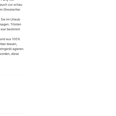
 auch zur schau
nem Ghostwriter
Sie im Urlaub
usagen. Trösten
n war bestimmt
ß und aus 100%
lber blasen,
ehrgerät agieren.
worden, diese