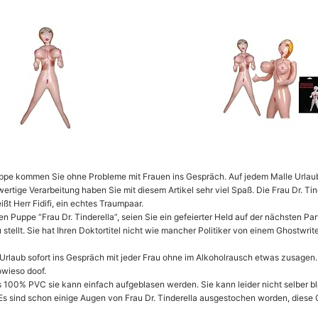
Puppe kommen Sie ohne Probleme mit Frauen ins Gespräch. Auf jedem Malle Urlau
tige Verarbeitung haben Sie mit diesem Artikel sehr viel Spaß. Die Frau Dr. Tin
t Herr Fidifi, ein echtes Traumpaar.
Puppe “Frau Dr. Tinderella”, seien Sie ein gefeierter Held auf der nächsten Par
ellt. Sie hat Ihren Doktortitel nicht wie mancher Politiker von einem Ghostwrit
ub sofort ins Gespräch mit jeder Frau ohne im Alkoholrausch etwas zusagen. T
owieso doof.
100% PVC sie kann einfach aufgeblasen werden. Sie kann leider nicht selber bl
Es sind schon einige Augen von Frau Dr. Tinderella ausgestochen worden, diese