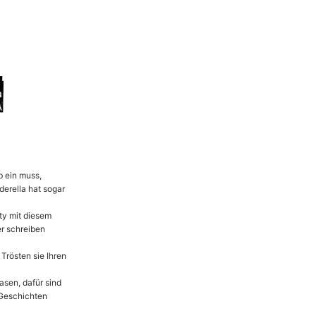
b ein muss,
derella hat sogar
ty mit diesem
er schreiben
rösten sie Ihren
asen, dafür sind
 Geschichten