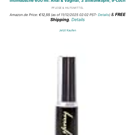
Intimdusche 600 ml: Anal & Vaginal, 3 Silikonköpfe, 9-Loch
PFLEGE & HILFSMITTEL
&
FREE
Amazon.de Price:
€
12,55
(as of 11/12/2025 02:02 PST-
Details
)
Shipping
.
Details
Jetzt Kaufen