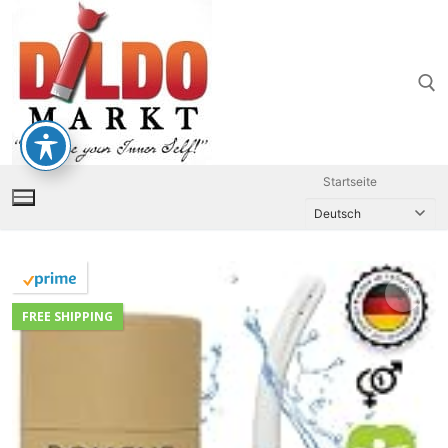
Zum
Inhalt
springen
Suchen nach:
Startseite
FREE SHIPPING