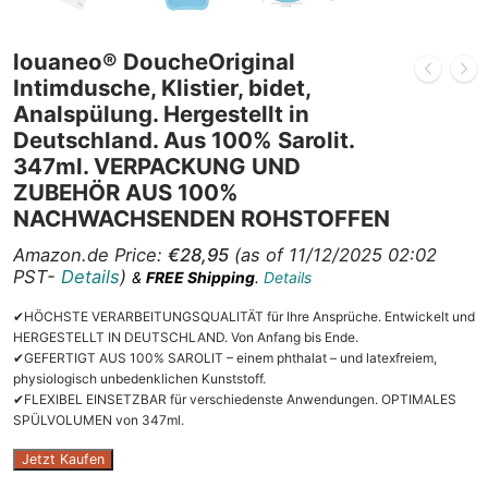
louaneo® DoucheOriginal
Intimdusche, Klistier, bidet,
Analspülung. Hergestellt in
Deutschland. Aus 100% Sarolit.
347ml. VERPACKUNG UND
ZUBEHÖR AUS 100%
NACHWACHSENDEN ROHSTOFFEN
Amazon.de Price:
€
28,95
(as of 11/12/2025 02:02
PST-
Details
)
&
FREE Shipping
.
Details
✔HÖCHSTE VERARBEITUNGSQUALITÄT für Ihre Ansprüche. Entwickelt und
HERGESTELLT IN DEUTSCHLAND. Von Anfang bis Ende.
✔GEFERTIGT AUS 100% SAROLIT – einem phthalat – und latexfreiem,
physiologisch unbedenklichen Kunststoff.
✔FLEXIBEL EINSETZBAR für verschiedenste Anwendungen. OPTIMALES
SPÜLVOLUMEN von 347ml.
Jetzt Kaufen