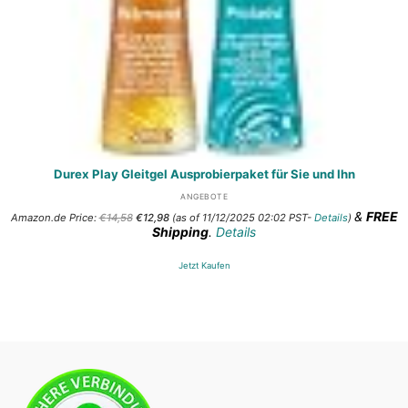
Durex Play Gleitgel Ausprobierpaket für Sie und Ihn
ANGEBOTE
Ursprünglicher
Aktueller
&
FREE
Amazon.de Price:
€
14,58
€
12,98
(as of 11/12/2025 02:02 PST-
Details
)
Preis
Preis
Shipping
.
Details
war:
ist:
€14,58
€12,98.
Jetzt Kaufen