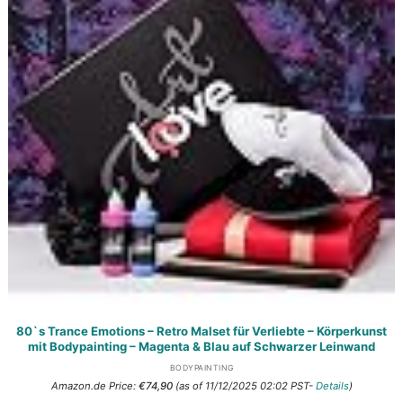
80`s Trance Emotions – Retro Malset für Verliebte – Körperkunst
mit Bodypainting – Magenta & Blau auf Schwarzer Leinwand
BODYPAINTING
Amazon.de Price:
€
74,90
(as of 11/12/2025 02:02 PST-
Details
)