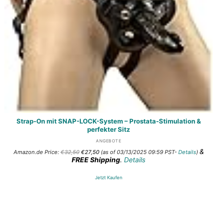
Strap-On mit SNAP-LOCK-System – Prostata-Stimulation &
perfekter Sitz
ANGEBOTE
Ursprünglicher
Aktueller
&
Amazon.de Price:
€
32,50
€
27,50
(as of 03/13/2025 09:59 PST-
Details
)
Preis
Preis
FREE Shipping
.
Details
war:
ist:
€32,50
€27,50.
Jetzt Kaufen