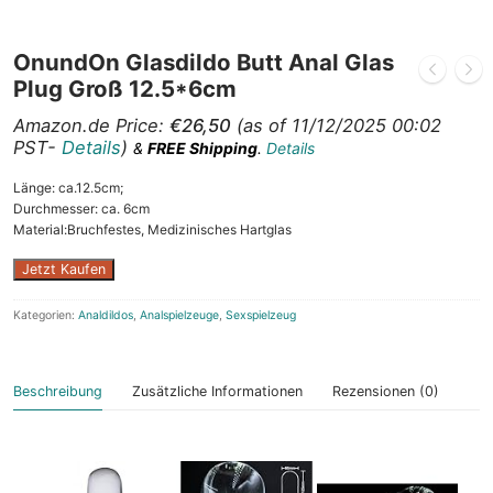
OnundOn Glasdildo Butt Anal Glas
Plug Groß 12.5*6cm
Amazon.de Price:
€
26,50
(as of 11/12/2025 00:02
PST-
Details
)
&
FREE Shipping
.
Details
Länge: ca.12.5cm;
Durchmesser: ca. 6cm
Material:Bruchfestes, Medizinisches Hartglas
Jetzt Kaufen
Kategorien:
Analdildos
,
Analspielzeuge
,
Sexspielzeug
Beschreibung
Zusätzliche Informationen
Rezensionen (0)