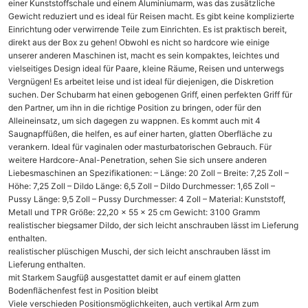
einer Kunststoffschale und einem Aluminiumarm, was das zusätzliche
Gewicht reduziert und es ideal für Reisen macht. Es gibt keine komplizierte
Einrichtung oder verwirrende Teile zum Einrichten. Es ist praktisch bereit,
direkt aus der Box zu gehen! Obwohl es nicht so hardcore wie einige
unserer anderen Maschinen ist, macht es sein kompaktes, leichtes und
vielseitiges Design ideal für Paare, kleine Räume, Reisen und unterwegs
Vergnügen! Es arbeitet leise und ist ideal für diejenigen, die Diskretion
suchen. Der Schubarm hat einen gebogenen Griff, einen perfekten Griff für
den Partner, um ihn in die richtige Position zu bringen, oder für den
Alleineinsatz, um sich dagegen zu wappnen. Es kommt auch mit 4
Saugnapffüßen, die helfen, es auf einer harten, glatten Oberfläche zu
verankern. Ideal für vaginalen oder masturbatorischen Gebrauch. Für
weitere Hardcore-Anal-Penetration, sehen Sie sich unsere anderen
Liebesmaschinen an Spezifikationen: – Länge: 20 Zoll – Breite: 7,25 Zoll –
Höhe: 7,25 Zoll – Dildo Länge: 6,5 Zoll – Dildo Durchmesser: 1,65 Zoll –
Pussy Länge: 9,5 Zoll – Pussy Durchmesser: 4 Zoll – Material: Kunststoff,
Metall und TPR Größe: 22,20 x 55 x 25 cm Gewicht: 3100 Gramm
realistischer biegsamer Dildo, der sich leicht anschrauben lässt im Lieferung
enthalten.
realistischer plüschigen Muschi, der sich leicht anschrauben lässt im
Lieferung enthalten.
mit Starkem Saugfüβ ausgestattet damit er auf einem glatten
Bodenflächenfest fest in Position bleibt
Viele verschieden Positionsmöglichkeiten, auch vertikal Arm zum