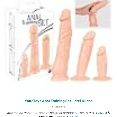
You2Toys Anal Training Set – drei Dildos
ANGEBOTE
Ursprünglicher
Aktueller
&
Amazon.de Price:
€
28,30
€
22,66
(as of 03/13/2025 06:59 PST-
Details
)
Preis
Preis