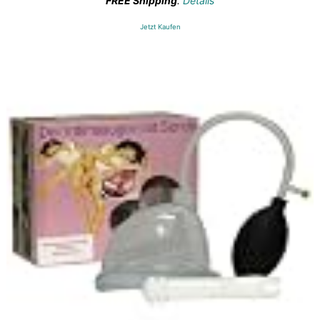
FREE Shipping
.
Details
war:
ist:
€28,30
€22,66.
Jetzt Kaufen