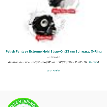
Fetish Fantasy Extreme Hohl Strap-On 23 cm Schwarz, O-Ring
ANGEBOTE
Ursprünglicher
Aktueller
Amazon.de Price:
€
59,95
€
54,92
(as of 03/13/2025 15:02 PST-
Details
)
Preis
Preis
war:
ist:
Jetzt Kaufen
€59,95
€54,92.