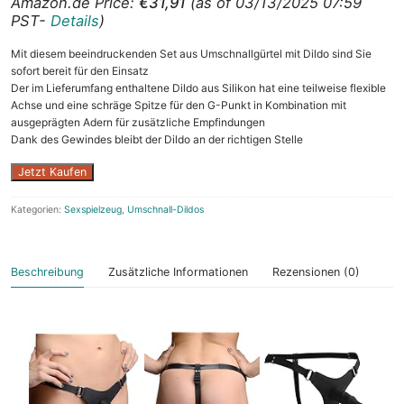
Amazon.de Price:
€
31,91
(as of 03/13/2025 07:59
PST-
Details
)
Mit diesem beeindruckenden Set aus Umschnallgürtel mit Dildo sind Sie
sofort bereit für den Einsatz
Der im Lieferumfang enthaltene Dildo aus Silikon hat eine teilweise flexible
Achse und eine schräge Spitze für den G-Punkt in Kombination mit
ausgeprägten Adern für zusätzliche Empfindungen
Dank des Gewindes bleibt der Dildo an der richtigen Stelle
Jetzt Kaufen
Kategorien:
Sexspielzeug
,
Umschnall-Dildos
Beschreibung
Zusätzliche Informationen
Rezensionen (0)