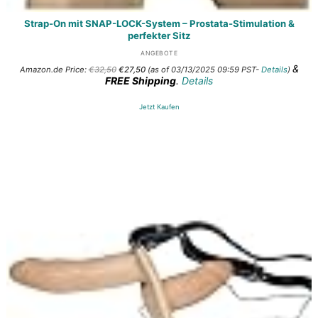
Strap-On mit SNAP-LOCK-System – Prostata-Stimulation &
perfekter Sitz
ANGEBOTE
Ursprünglicher
Aktueller
&
Amazon.de Price:
€
32,50
€
27,50
(as of 03/13/2025 09:59 PST-
Details
)
Preis
Preis
FREE Shipping
.
Details
war:
ist:
€32,50
€27,50.
Jetzt Kaufen