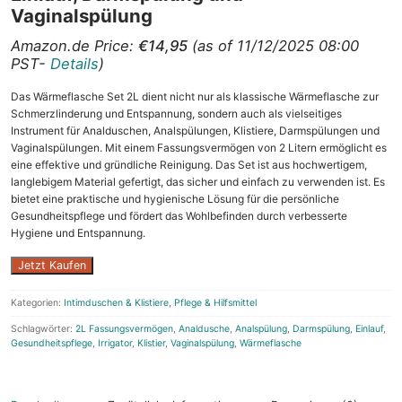
Vaginalspülung
Amazon.de Price:
€
14,95
(as of 11/12/2025 08:00
PST-
Details
)
Das Wärmeflasche Set 2L dient nicht nur als klassische Wärmeflasche zur
Schmerzlinderung und Entspannung, sondern auch als vielseitiges
Instrument für Analduschen, Analspülungen, Klistiere, Darmspülungen und
Vaginalspülungen. Mit einem Fassungsvermögen von 2 Litern ermöglicht es
eine effektive und gründliche Reinigung. Das Set ist aus hochwertigem,
langlebigem Material gefertigt, das sicher und einfach zu verwenden ist. Es
bietet eine praktische und hygienische Lösung für die persönliche
Gesundheitspflege und fördert das Wohlbefinden durch verbesserte
Hygiene und Entspannung.
Jetzt Kaufen
Kategorien:
Intimduschen & Klistiere
,
Pflege & Hilfsmittel
Schlagwörter:
2L Fassungsvermögen
,
Analdusche
,
Analspülung
,
Darmspülung
,
Einlauf
,
Gesundheitspflege
,
Irrigator
,
Klistier
,
Vaginalspülung
,
Wärmeflasche