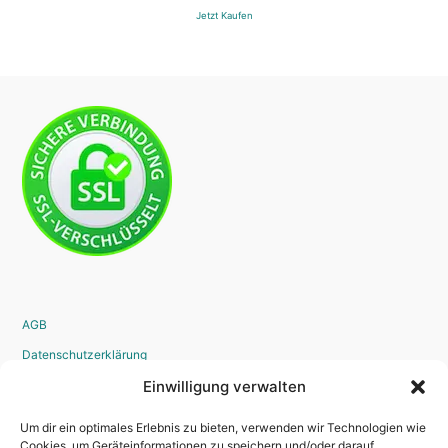
Jetzt Kaufen
AGB
Datenschutzerklärung
Widerrufsrecht
Einwilligung verwalten
Disclaimer
Um dir ein optimales Erlebnis zu bieten, verwenden wir Technologien wie
Impressum
Cookies, um Geräteinformationen zu speichern und/oder darauf