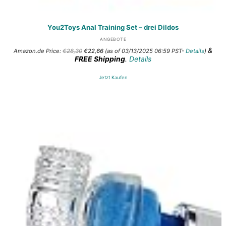
You2Toys Anal Training Set – drei Dildos
ANGEBOTE
Ursprünglicher
Aktueller
&
Amazon.de Price:
€
28,30
€
22,66
(as of 03/13/2025 06:59 PST-
Details
)
Preis
Preis
FREE Shipping
.
Details
war:
ist:
€28,30
€22,66.
Jetzt Kaufen